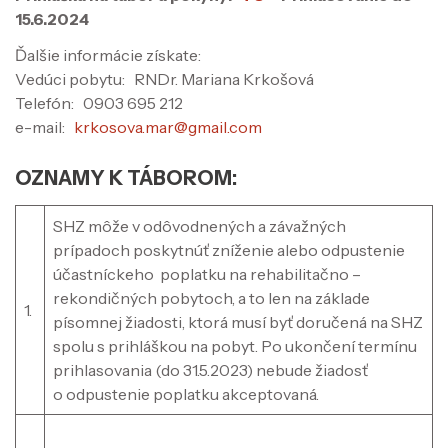
15.6.2024
Ďalšie informácie získate:
Vedúci pobytu: RNDr. Mariana Krkošová
Telefón: 0903 695 212
e-mail:
krkosova.mar@gmail.com
OZNAMY K TÁBOROM:
SHZ môže v odôvodnených a závažných
prípadoch poskytnúť zníženie alebo odpustenie
účastníckeho poplatku na rehabilitačno –
rekondičných pobytoch, a to len na základe
1.
písomnej žiadosti, ktorá musí byť doručená na SHZ
spolu s prihláškou na pobyt. Po ukončení termínu
prihlasovania (do 31.5.2023) nebude žiadosť
o odpustenie poplatku akceptovaná.