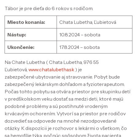
Tábor je pre dieťa do 6 rokov s rodičom.
Miesto konania:
Chata Lubetha, Ľubietová
Nástup:
10.8.2024 – sobota
Ukončenie:
17.8.2024 – sobota
Na Chate Lubetha ( Chata Lubetha, 976 55
Ľubietová,
www.chatalubetha.sk
) je
zabezpečené ubytovanie aj stravovanie. Pobyt bude
zabezpečený lekárskym dohľadom a fyzioterapeutom.
Počas tohto pobytu sa otvára priestor pre skupinku detí
v predškolskom veku dostať sa medzi deti, ktoré majú
podobné problémy a sú postihnuté vrodeným
krvácavým ochorením. Vytvorí sa priestor pre rodičov
dozvedieť sa odpovede na mnohé nezodpovedané
otázky. K dispozícii je rozhovor s lekármi o všetkom, čo
sa hemofílie týka, počnúc spôsobom života pacienta,