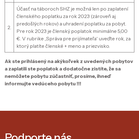
Účasť na táboroch SHZ je možná len po zaplatení
členského poplatku za rok 2023 (zároveň aj
predošlých rokov) a uhradení poplatku za pobyt.
2.
Pre rok 2023 je členský poplatok minimálne 5,00
€. V rubrike „Správa pre prijímateľa“ uveďte rok, za
ktorý platíte členské + meno a priezvisko.
Ak ste prihlásený na akýkoľvek z uvedených pobytov
a zaplatili ste poplatok a dodatočne zistíte, že sa
nemôžete pobytu zúčastniť, prosíme, ihneď
informujte vedúceho pobytu !!!
Podporte nás