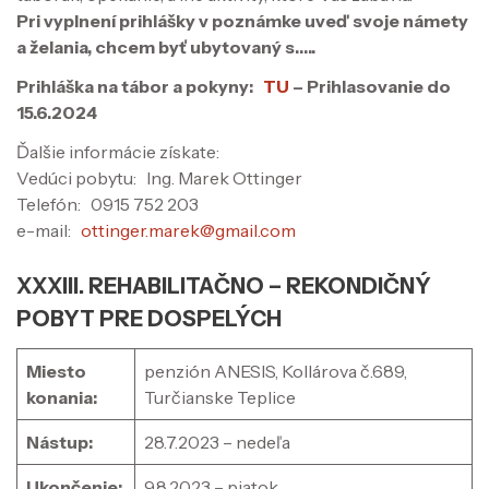
Pri vyplnení prihlášky v poznámke uveď svoje námety
a želania, chcem byť ubytovaný s…..
Prihláška na tábor a pokyny:
TU
– Prihlasovanie do
15.6.2024
Ďalšie informácie získate:
Vedúci pobytu: Ing. Marek Ottinger
Telefón: 0915 752 203
e-mail:
ottinger.marek@gmail.com
XXXIII. REHABILITAČNO – REKONDIČNÝ
POBYT PRE DOSPELÝCH
Miesto
penzión ANESIS, Kollárova č.689,
konania:
Turčianske Teplice
Nástup:
28.7.2023 – nedeľa
Ukončenie:
9.8.2023 – piatok