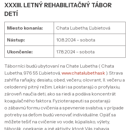
XXXIII. LETNÝ REHABILITAČNÝ TÁBOR
DETÍ
Miesto konania:
Chata Lubetha, Ľubietová
Nástup:
10.8.2024 – sobota
Ukončenie:
17.8.2024 – sobota
Táborníci budú ubytovaní na Chate Lubetha ( Chata
Lubetha, 976 55 Ľubietová,
www.chatalubetha.sk
). Strava
zahŕňa raňajky, desiatu, obed, večeru, olovrant, II. večeru a
celodenný pitný režim. Lekári sa postarajú o profylaxiu,
zároveň naučia deti, ako sa riedi a podáva koncentrát
koagulačného faktora. Fyzioterapeuti sa postarajú
o zábavnú formu cvičenia a spevnenie svalstva, v prípade
potreby sa deťom budú venovať individuálne. Opäť sa
môžete tešiť na cvičenie vo vode, kúpalisko, výlety,
táborák, opekanie, a iné aktivity, ktoré Vás zabavia.