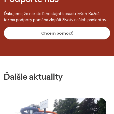
Ďakujeme, že nie ste ľahostajní k osudu iných. Každá
forma podpory pomáha zlepšiť životy našich pacientov.
Chcem pomôcť
Ďalšie aktuality