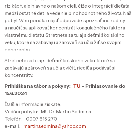
rizikách, ale hlavne o našom cieli, čiže o integrácií dieťaťa
medzi ostatné deti a vedenie plnohodnotného života. Náš
pobyt Vám ponúka nájsť odpovede, spoznať iné rodiny
a naučiť sa aplikovať koncentrát koagulačného faktora
vlastnému dieťaťu. Stretnete sa tu aj s deťmi školského
veku, ktoré sa zabávajú a zároveň sa učia žiť so svojim
ochorením.
Stretnete sa tu aj s deťmi školského veku, ktoré sa
zabávajú a zároveň sa učia cvičiť, riediť a podávať si
koncentráty.
Prihláška na tábor a pokyny:
TU
– Prihlasovanie do
15.6.2024
Ďalšie informácie získate:
Vedúci pobytu: MUDr. Martin Sedmina
Telefón: 0907 615 270
e-mail:
martin.sedmina@yahoo.com