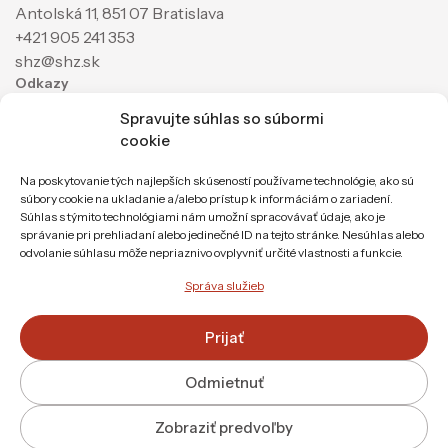
Antolská 11, 851 07 Bratislava
+421 905 241 353
shz@shz.sk
Odkazy
Spravujte súhlas so súbormi
Ochrana osobných údajov
cookie
Mapa stránky
Partneri
Na poskytovanie tých najlepších skúseností používame technológie, ako sú
súbory cookie na ukladanie a/alebo prístup k informáciám o zariadení.
Súhlas s týmito technológiami nám umožní spracovávať údaje, ako je
správanie pri prehliadaní alebo jedinečné ID na tejto stránke. Nesúhlas alebo
odvolanie súhlasu môže nepriaznivo ovplyvniť určité vlastnosti a funkcie.
Správa služieb
Prijať
Odmietnuť
© Slovenské hemofilické združenie,
Zobraziť predvoľby
2000 - 2026