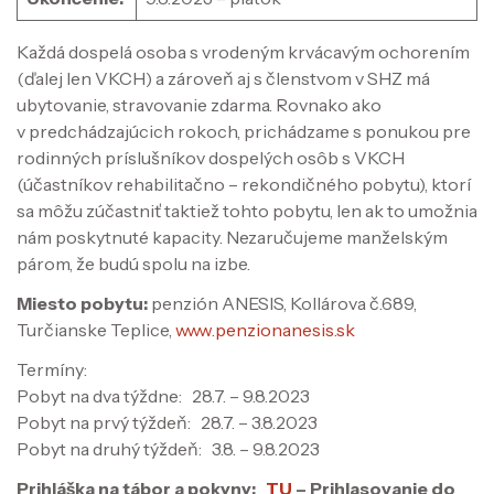
Každá dospelá osoba s vrodeným krvácavým ochorením
(ďalej len VKCH) a zároveň aj s členstvom v SHZ má
ubytovanie, stravovanie zdarma. Rovnako ako
v predchádzajúcich rokoch, prichádzame s ponukou pre
rodinných príslušníkov dospelých osôb s VKCH
(účastníkov rehabilitačno – rekondičného pobytu), ktorí
sa môžu zúčastniť taktiež tohto pobytu, len ak to umožnia
nám poskytnuté kapacity. Nezaručujeme manželským
párom, že budú spolu na izbe.
Miesto pobytu:
penzión ANESIS, Kollárova č.689,
Turčianske Teplice,
www.penzionanesis.sk
Termíny:
Pobyt na dva týždne: 28.7. – 9.8.2023
Pobyt na prvý týždeň: 28.7. – 3.8.2023
Pobyt na druhý týždeň: 3.8. – 9.8.2023
Prihláška na tábor a pokyny:
TU
– Prihlasovanie do