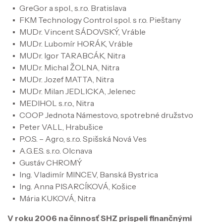
GreGor a spol., s.r.o. Bratislava
FKM Technology Control spol. s r.o. Pieštany
MUDr. Vincent SÁDOVSKÝ, Vráble
MUDr. Lubomír HORÁK, Vráble
MUDr. Igor TARABCÁK, Nitra
MUDr. Michal ŽOLNA, Nitra
MUDr. Jozef MATTA, Nitra
MUDr. Milan JEDLICKA, Jelenec
MEDIHOL s.r.o., Nitra
COOP Jednota Námestovo, spotrebné družstvo
Peter VALL, Hrabušice
P.O.S. – Agro, s.r.o. Spišská Nová Ves
A.G.E.S. s.r.o. Olcnava
Gustáv CHROMÝ
Ing. Vladimír MINCEV, Banská Bystrica
Ing. Anna PISARCÍKOVÁ, Košice
Mária KUKOVÁ, Nitra
V roku 2006 na činnosť SHZ prispeli finančnými