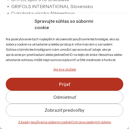
GRIFOLS INTERNATIONAL Slovensko
Cukrárska výroba, Námestovo
RD Vavrečka Ťapešovo, Prevádzka: Syráreň
Spravujte súhlas so súbormi
Ťapešovo
cookie
FISHMAI – Mgr. Marián JANKOVČIN, Spišská Nová
Na poskytovanie tých najlepších skúseností používame technológie, ako sú
Ves
súbory cookie na ukladanie a/alebo prístup k informáciám o zariadení.
Pavol PAVLÍK, Spišská Nová Ves
Súhlas s týmito technológiami nám umožní spracovávať údaje, ako je
I.D.C. Holding, a.s. Sereď
správanie pri prehliadaní alebo jedinečné ID na tejto stránke. Nesúhlas alebo
odvolanie súhlasu môže nepriaznivo ovplyvniť určité vlastnosti a funkcie.
rod. KOŠŠÁROVÁ, Kežmarok
KWELLA, STING, A.G.DAVID, CROWN – Eva
Správa služieb
KAMENÁROVÁ, Rovinka
Blanka ZAŤKOVÁ, Žihárec
Prijať
Jozef BALOGH, Neded
Peter BALOGH, Neded
Odmietnuť
Viliam a Eva DRINÓCZI, Neded
Lekáreň ALBIDA, Neded
Zobraziť predvoľby
Fructop, spol. s r.o., Ostratice
Zásady používania súborov cookie
Ochrana osobných údajov
Klimatech s.r.o., Piešťany