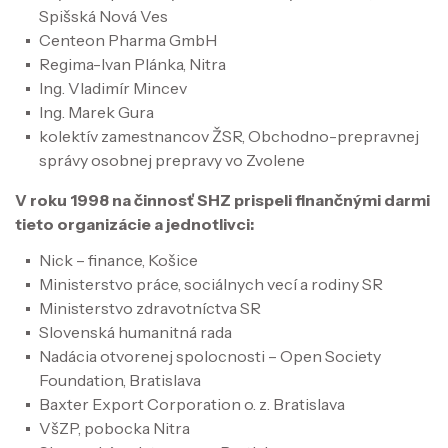
Spišská Nová Ves
Centeon Pharma GmbH
Regima-Ivan Plánka, Nitra
Ing. Vladimír Mincev
Ing. Marek Gura
kolektív zamestnancov ŽSR, Obchodno-prepravnej
správy osobnej prepravy vo Zvolene
V roku 1998 na činnosť SHZ prispeli finančnými darmi
tieto organizácie a jednotlivci:
Nick – finance, Košice
Ministerstvo práce, sociálnych vecí a rodiny SR
Ministerstvo zdravotníctva SR
Slovenská humanitná rada
Nadácia otvorenej spolocnosti – Open Society
Foundation, Bratislava
Baxter Export Corporation o. z. Bratislava
VšZP, pobocka Nitra