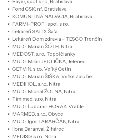
Bayer, spol. s r.o., Bratislava
Fond GSK, n.f., Bratislava
KOMUNITNÁ NADÁCIA, Bratislava
FARMI-PROFI, spol. s r.o.
Lekáreň SALIX Šaľa
Lekáreň Dom zdravia – TESCO Trenčín
MUDr. Marián ŠÓTH, Nitra
MEDOST, s.r.o., Topoľčianky
MUDr. Milan JEDLIČKA, Jelenec
CETVIN, s.r.o., Veľký Cetín
MUDr. Marián ŠIŠKA, Veľké Zálužie
MEDIHOL, s.r.o., Nitra
MUDr. Michal ŽOLNA, Nitra
Timimed, s.r.o. Nitra
MUDr. Ľubomír HORÁK, Vráble
MARMED, s.r.o., Obyce
MUDr. Igor TARABČÁK, Nitra
Ilona Baranyai, Žihárec
MEDISIS s.r.o., Nitra