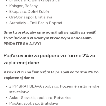
Drukos, s.r.o. Banská Bystrica
Kolagen, Bošany
Ekop, s.r.o. Dolný Kubín
GreGor a spol. Bratislava
Autodiely – Emil Pacin, Poprad
Sme tu preto, aby sme pomáhali a snažili sa zlepšiť
život ľuďom s vrodeným krvácavým ochorením.
PRIDAJTE SA AJ VY!
Poďakovanie za podporu vo forme 2% zo
zaplatenej dane
V roku 2013 na činnosť SHZ prispeli vo forme 2% zo
zaplatenej dane:
ZIPP BRATISLAVA spol. s r.o., Pozemné a inžinierske
staviteľstvo
Askoll Slovakia, spol. s r.o., Potvorice
PosAm, spol. s r.o., Bratislava