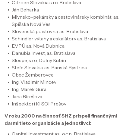
Citroen Slovakia s.r.o. Bratislava
Ján Beharka
Mlynsko-pekársky a cestovinársky kombinát, a.s.
Spišská Nová Ves
Slovenská poistovna, a.s. Bratislava
Schindler výtahy a eskalátory a.s. Bratislava
EVPÚ a.s. Nová Dubnica
Danubia Invest, a.s. Bratislava
Slospe, s.r.o, Dolný Kubín
Stefe Slovakia, a.s. Banská Bystrica
Obec Žemberovce
Ing. Vladimír Mincev
Ing. Marek Gura
Jana Bírešová
Inšpektori KI SOI Prešov
V roku 2000 na činnosť SHZ prispeli finančnými
darmi tieto organizácie a jednotlivci:
Capital Investment a.s., o.c.p., Bratislava