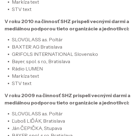
Markíza text
STV text
V roku 2010 na činnosť SHZ prispeli vecnými darmi a
mediálnou podporou tieto organizácie a jednotlivci:
SLOVGLASS a.s. Poltár
BAXTER AG Bratislava
GRIFOLS INTERNATIONAL Slovensko
Bayer, spol. s r.o., Bratislava
Rádio LUMEN
Markíza text
STV text
V roku 2009 na činnosť SHZ prispeli vecnými darmi a
mediálnou podporou tieto organizácie a jednotlivci:
SLOVGLASS a.s. Poltár
Ľuboš LIĎÁK, Bratislava
Ján ČEPIČKA, Stupava
BAYER, spol. s r.o. Bratislava