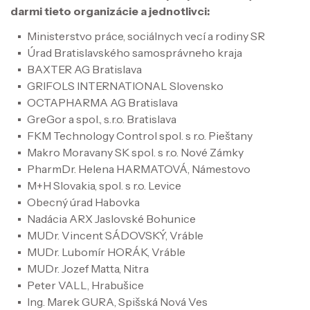
darmi tieto organizácie a jednotlivci:
Ministerstvo práce, sociálnych vecí a rodiny SR
Úrad Bratislavského samosprávneho kraja
BAXTER AG Bratislava
GRIFOLS INTERNATIONAL Slovensko
OCTAPHARMA AG Bratislava
GreGor a spol., s.r.o. Bratislava
FKM Technology Control spol. s r.o. Pieštany
Makro Moravany SK spol. s r.o. Nové Zámky
PharmDr. Helena HARMATOVÁ, Námestovo
M+H Slovakia, spol. s r.o. Levice
Obecný úrad Habovka
Nadácia ARX Jaslovské Bohunice
MUDr. Vincent SÁDOVSKÝ, Vráble
MUDr. Lubomír HORÁK, Vráble
MUDr. Jozef Matta, Nitra
Peter VALL, Hrabušice
Ing. Marek GURA, Spišská Nová Ves