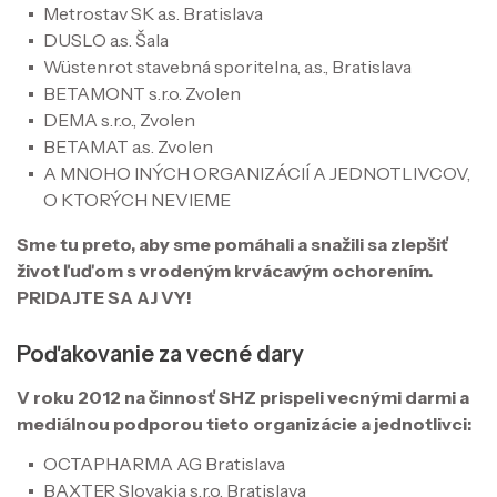
Metrostav SK a.s. Bratislava
DUSLO a.s. Šala
Wüstenrot stavebná sporitelna, a.s., Bratislava
BETAMONT s.r.o. Zvolen
DEMA s.r.o., Zvolen
BETAMAT a.s. Zvolen
A MNOHO INÝCH ORGANIZÁCIÍ A JEDNOTLIVCOV,
O KTORÝCH NEVIEME
Sme tu preto, aby sme pomáhali a snažili sa zlepšiť
život ľuďom s vrodeným krvácavým ochorením.
PRIDAJTE SA AJ VY!
Poďakovanie za vecné dary
V roku 2012 na činnosť SHZ prispeli vecnými darmi a
mediálnou podporou tieto organizácie a jednotlivci:
OCTAPHARMA AG Bratislava
BAXTER Slovakia s.r.o. Bratislava