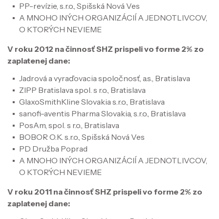
PP-revízie, s.r.o., Spišská Nová Ves
A MNOHO INÝCH ORGANIZÁCIÍ A JEDNOTLIVCOV,
O KTORÝCH NEVIEME
V roku 2012 na činnosť SHZ prispeli vo forme 2% zo
zaplatenej dane:
Jadrová a vyraďovacia spoločnosť, a.s., Bratislava
ZIPP Bratislava spol. s r.o., Bratislava
GlaxoSmithKline Slovakia s.r.o., Bratislava
sanofi-aventis Pharma Slovakia, s.r.o., Bratislava
PosAm, spol. s r.o., Bratislava
BOBOR O.K. s.r.o., Spišská Nová Ves
PD Družba Poprad
A MNOHO INÝCH ORGANIZÁCIÍ A JEDNOTLIVCOV,
O KTORÝCH NEVIEME
V roku 2011 na činnosť SHZ prispeli vo forme 2% zo
zaplatenej dane: