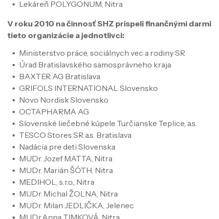
Lekáreň POLYGONUM, Nitra
V roku 2010 na činnosť SHZ prispeli finančnými darmi
tieto organizácie a jednotlivci:
Ministerstvo práce, sociálnych vec a rodiny SR
Úrad Bratislavského samosprávneho kraja
BAXTER AG Bratislava
GRIFOLS INTERNATIONAL Slovensko
Novo Nordisk Slovensko
OCTAPHARMA AG
Slovenské liečebné kúpele Turčianske Teplice, a.s.
TESCO Stores SR a.s. Bratislava
Nadácia pre deti Slovenska
MUDr. Jozef MATTA, Nitra
MUDr. Marián ŠÓTH, Nitra
MEDIHOL, s.r.o., Nitra
MUDr. Michal ŽOLNA, Nitra
MUDr. Milan JEDLIČKA, Jelenec
MUDr.Anna TIMKOVÁ, Nitra