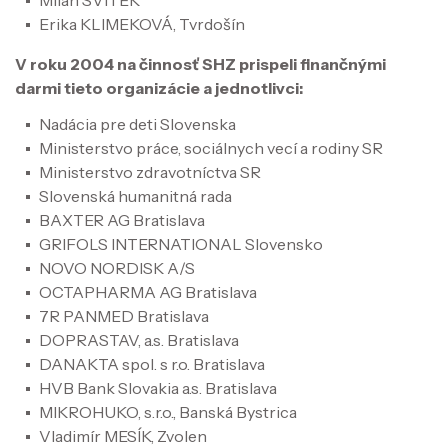
Milan SVITEK
Erika KLIMEKOVÁ, Tvrdošín
V roku 2004 na činnosť SHZ prispeli finančnými
darmi tieto organizácie a jednotlivci:
Nadácia pre deti Slovenska
Ministerstvo práce, sociálnych vecí a rodiny SR
Ministerstvo zdravotníctva SR
Slovenská humanitná rada
BAXTER AG Bratislava
GRIFOLS INTERNATIONAL Slovensko
NOVO NORDISK A/S
OCTAPHARMA AG Bratislava
7R PANMED Bratislava
DOPRASTAV, a.s. Bratislava
DANAKTA spol. s r.o. Bratislava
HVB Bank Slovakia a.s. Bratislava
MIKROHUKO, s.r.o., Banská Bystrica
Vladimír MESÍK, Zvolen