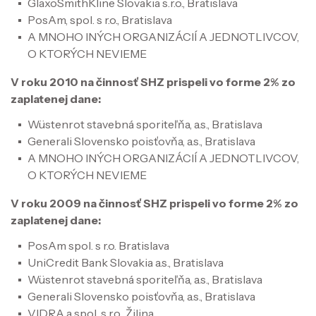
GlaxoSmithKline Slovakia s.r.o., Bratislava
PosAm, spol. s r.o., Bratislava
A MNOHO INÝCH ORGANIZÁCIÍ A JEDNOTLIVCOV,
O KTORÝCH NEVIEME
V roku 2010 na činnosť SHZ prispeli vo forme 2% zo
zaplatenej dane:
Wüstenrot stavebná sporiteľňa, a.s., Bratislava
Generali Slovensko poisťovňa, a.s., Bratislava
A MNOHO INÝCH ORGANIZÁCIÍ A JEDNOTLIVCOV,
O KTORÝCH NEVIEME
V roku 2009 na činnosť SHZ prispeli vo forme 2% zo
zaplatenej dane:
PosAm spol. s r.o. Bratislava
UniCredit Bank Slovakia a.s., Bratislava
Wüstenrot stavebná sporiteľňa, a.s., Bratislava
Generali Slovensko poisťovňa, a.s., Bratislava
VIDRA a spol. s.r.o., Žilina