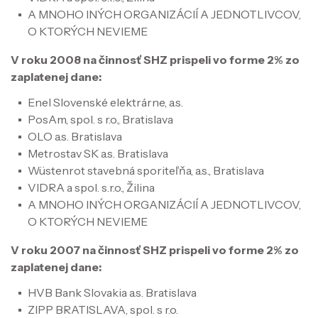
A MNOHO INÝCH ORGANIZÁCIÍ A JEDNOTLIVCOV,
O KTORÝCH NEVIEME
V roku 2008 na činnosť SHZ prispeli vo forme 2% zo
zaplatenej dane:
Enel Slovenské elektrárne, a.s.
PosAm, spol. s r.o., Bratislava
OLO a.s. Bratislava
Metrostav SK a.s. Bratislava
Wüstenrot stavebná sporiteľňa, a.s., Bratislava
VIDRA a spol. s.r.o., Žilina
A MNOHO INÝCH ORGANIZÁCIÍ A JEDNOTLIVCOV,
O KTORÝCH NEVIEME
V roku 2007 na činnosť SHZ prispeli vo forme 2% zo
zaplatenej dane:
HVB Bank Slovakia a.s. Bratislava
ZIPP BRATISLAVA, spol. s r.o.