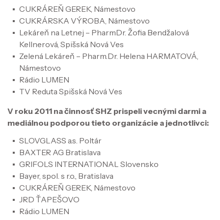
CUKRÁREŇ GEREK, Námestovo
CUKRÁRSKA VÝROBA, Námestovo
Lekáreň na Letnej – PharmDr. Žofia Bendžalová
Kellnerová, Spišská Nová Ves
Zelená Lekáreň – Pharm.Dr. Helena HARMATOVÁ,
Námestovo
Rádio LUMEN
TV Reduta Spišská Nová Ves
V roku 2011 na činnosť SHZ prispeli vecnými darmi a
mediálnou podporou tieto organizácie a jednotlivci:
SLOVGLASS a.s. Poltár
BAXTER AG Bratislava
GRIFOLS INTERNATIONAL Slovensko
Bayer, spol. s r.o., Bratislava
CUKRÁREŇ GEREK, Námestovo
JRD ŤAPEŠOVO
Rádio LUMEN