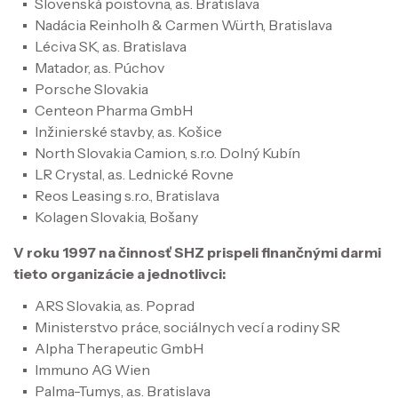
Slovenská poistovna, a.s. Bratislava
Nadácia Reinholh & Carmen Würth, Bratislava
Léciva SK, a.s. Bratislava
Matador, a.s. Púchov
Porsche Slovakia
Centeon Pharma GmbH
Inžinierské stavby, a.s. Košice
North Slovakia Camion, s.r.o. Dolný Kubín
LR Crystal, a.s. Lednické Rovne
Reos Leasing s.r.o., Bratislava
Kolagen Slovakia, Bošany
V roku 1997 na činnosť SHZ prispeli finančnými darmi
tieto organizácie a jednotlivci:
ARS Slovakia, a.s. Poprad
Ministerstvo práce, sociálnych vecí a rodiny SR
Alpha Therapeutic GmbH
Immuno AG Wien
Palma-Tumys, a.s. Bratislava