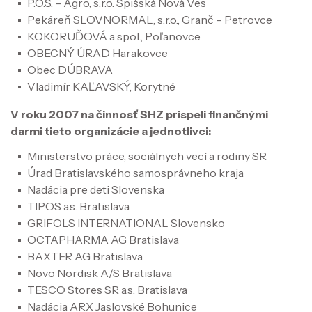
P.O.S. – Agro, s.r.o. Spišská Nová Ves
Pekáreň SLOVNORMAL, s.r.o., Granč – Petrovce
KOKORUĎOVÁ a spol., Poľanovce
OBECNÝ ÚRAD Harakovce
Obec DÚBRAVA
Vladimír KAĽAVSKÝ, Korytné
V roku 2007 na činnosť SHZ prispeli finančnými
darmi tieto organizácie a jednotlivci:
Ministerstvo práce, sociálnych vecí a rodiny SR
Úrad Bratislavského samosprávneho kraja
Nadácia pre deti Slovenska
TIPOS a.s. Bratislava
GRIFOLS INTERNATIONAL Slovensko
OCTAPHARMA AG Bratislava
BAXTER AG Bratislava
Novo Nordisk A/S Bratislava
TESCO Stores SR a.s. Bratislava
Nadácia ARX Jaslovské Bohunice