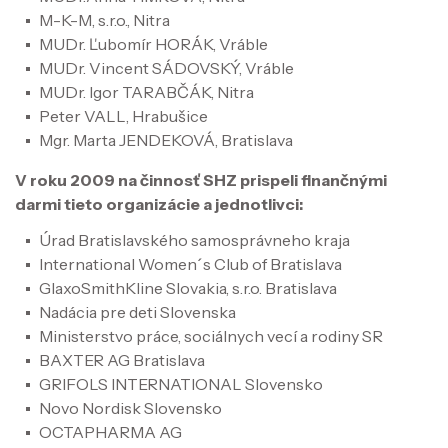
M-K-M, s.r.o., Nitra
MUDr. Ľubomír HORÁK, Vráble
MUDr. Vincent SÁDOVSKÝ, Vráble
MUDr. Igor TARABČÁK, Nitra
Peter VALL, Hrabušice
Mgr. Marta JENDEKOVÁ, Bratislava
V roku 2009 na činnosť SHZ prispeli finančnými
darmi tieto organizácie a jednotlivci:
Úrad Bratislavského samosprávneho kraja
International Women´s Club of Bratislava
GlaxoSmithKline Slovakia, s.r.o. Bratislava
Nadácia pre deti Slovenska
Ministerstvo práce, sociálnych vecí a rodiny SR
BAXTER AG Bratislava
GRIFOLS INTERNATIONAL Slovensko
Novo Nordisk Slovensko
OCTAPHARMA AG