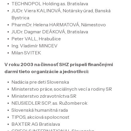
TECHNOPOL Holding a.s. Bratislava
JUDr. Viera KALINOVÁ, Notársky úrad, Banská
Bystrica
PharmDr. Helena HARMATOVÁ, Námestovo
JUDr. Dagmar DEÁKOVÁ, Bratislava
Peter VALL, Hrabušice
Ing. Vladimír MINCEV
Milan SVITEK
V roku 2003 na činnosť SHZ prispeli finančnými
darmi tieto organizácie a jednotlivci:
Nadácia pre deti Slovenska
Ministerstvo práce, sociálnych vecí a rodiny SR
Ministerstvo zdravotníctva SR
NEUSIEDLER SCP, a.s. Ružomberok
Slovenská humanitná rada
TIPOS, akciová spolocnost
BAXTER AG Bratislava