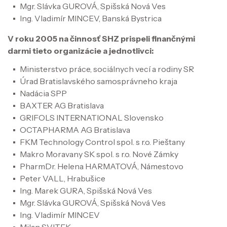
Mgr. Slávka GUROVÁ, Spišská Nová Ves
Ing. Vladimír MINCEV, Banská Bystrica
V roku 2005 na činnosť SHZ prispeli finančnými
darmi tieto organizácie a jednotlivci:
Ministerstvo práce, sociálnych vecí a rodiny SR
Úrad Bratislavského samosprávneho kraja
Nadácia SPP
BAXTER AG Bratislava
GRIFOLS INTERNATIONAL Slovensko
OCTAPHARMA AG Bratislava
FKM Technology Control spol. s r.o. Pieštany
Makro Moravany SK spol. s r.o. Nové Zámky
PharmDr. Helena HARMATOVÁ, Námestovo
Peter VALL, Hrabušice
Ing. Marek GURA, Spišská Nová Ves
Mgr. Slávka GUROVÁ, Spišská Nová Ves
Ing. Vladimír MINCEV