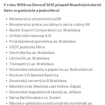
V roku 1999 na činnosť SHZ prispeli finančnými darmi
tieto organizácie a jednotlivci:
Ministerstvo zdravotníctva SR
Ministerstvo práce, sociálnych vecí a rodiny SR
Baxter Export Corporation o.z. Bratislava
Grifols International A/S
Prvá stavebná sporitelna, a.s. Bratislava
VšZP, pobocka Nitra
Devín Banka, a.s. Bratislava
Léciva SK, a.s. Bratislava
Transpetrol, a.s. Bratislava
Slovenské celulózky a papierne, a.s. Ružomberok
Rozkvet VD Banská Bystrica
Slovenský cervený kríž Bratislava
Mestský úrad, Mestská cast Košice-Západ
Slovenské magnezitové závody a.s. Jelšava
Narva Bel Slovakia s.r.o. Zvolen
Mlynsko-pekársky a cestovinársky kombinát, a.s.