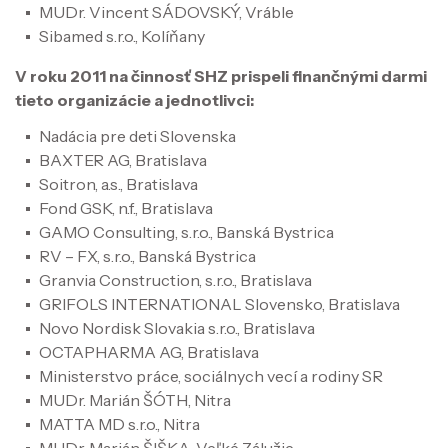
MUDr. Vincent SÁDOVSKÝ, Vráble
Sibamed s.r.o., Kolíňany
V roku 2011 na činnosť SHZ prispeli finančnými darmi
tieto organizácie a jednotlivci:
Nadácia pre deti Slovenska
BAXTER AG, Bratislava
Soitron, a.s., Bratislava
Fond GSK, n.f., Bratislava
GAMO Consulting, s.r.o., Banská Bystrica
RV – FX, s.r.o., Banská Bystrica
Granvia Construction, s.r.o., Bratislava
GRIFOLS INTERNATIONAL Slovensko, Bratislava
Novo Nordisk Slovakia s.r.o., Bratislava
OCTAPHARMA AG, Bratislava
Ministerstvo práce, sociálnych vecí a rodiny SR
MUDr. Marián ŠÓTH, Nitra
MATTA MD s.r.o., Nitra