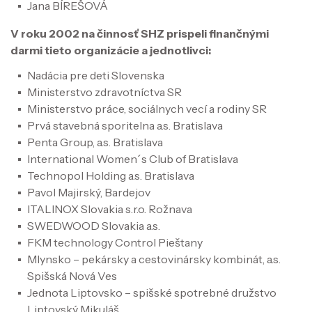
Jana BÍREŠOVÁ
V roku 2002 na činnosť SHZ prispeli finančnými
darmi tieto organizácie a jednotlivci:
Nadácia pre deti Slovenska
Ministerstvo zdravotníctva SR
Ministerstvo práce, sociálnych vecí a rodiny SR
Prvá stavebná sporitelna a.s. Bratislava
Penta Group, a.s. Bratislava
International Women´s Club of Bratislava
Technopol Holding a.s. Bratislava
Pavol Majirský, Bardejov
ITALINOX Slovakia s.r.o. Rožnava
SWEDWOOD Slovakia a.s.
FKM technology Control Pieštany
Mlynsko – pekársky a cestovinársky kombinát, a.s.
Spišská Nová Ves
Jednota Liptovsko – spišské spotrebné družstvo
Liptovský Mikuláš