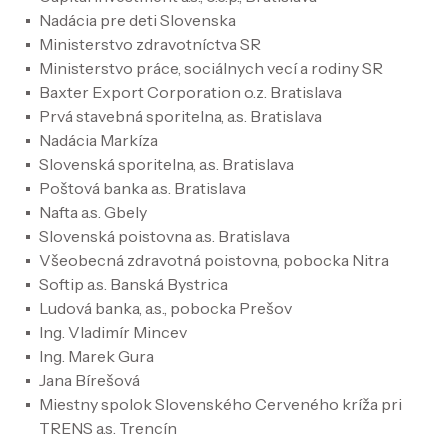
Nadácia pre deti Slovenska
Ministerstvo zdravotníctva SR
Ministerstvo práce, sociálnych vecí a rodiny SR
Baxter Export Corporation o.z. Bratislava
Prvá stavebná sporitelna, a.s. Bratislava
Nadácia Markíza
Slovenská sporitelna, a.s. Bratislava
Poštová banka a.s. Bratislava
Nafta a.s. Gbely
Slovenská poistovna a.s. Bratislava
Všeobecná zdravotná poistovna, pobocka Nitra
Softip a.s. Banská Bystrica
Ludová banka, a.s., pobocka Prešov
Ing. Vladimír Mincev
Ing. Marek Gura
Jana Bírešová
Miestny spolok Slovenského Cerveného kríža pri
TRENS a.s. Trencín