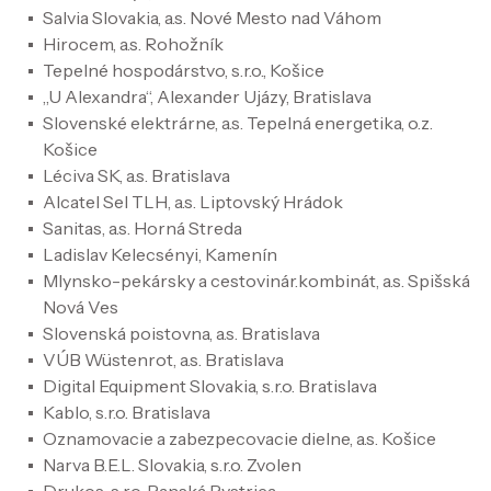
Salvia Slovakia, a.s. Nové Mesto nad Váhom
Hirocem, a.s. Rohožník
Tepelné hospodárstvo, s.r.o., Košice
„U Alexandra“, Alexander Ujázy, Bratislava
Slovenské elektrárne, a.s. Tepelná energetika, o.z.
Košice
Léciva SK, a.s. Bratislava
Alcatel Sel TLH, a.s. Liptovský Hrádok
Sanitas, a.s. Horná Streda
Ladislav Kelecsényi, Kamenín
Mlynsko-pekársky a cestovinár.kombinát, a.s. Spišská
Nová Ves
Slovenská poistovna, a.s. Bratislava
VÚB Wüstenrot, a.s. Bratislava
Digital Equipment Slovakia, s.r.o. Bratislava
Kablo, s.r.o. Bratislava
Oznamovacie a zabezpecovacie dielne, a.s. Košice
Narva B.E.L. Slovakia, s.r.o. Zvolen