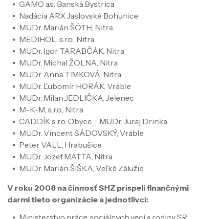
GAMO a.s. Banská Bystrica
Nadácia ARX Jaslovské Bohunice
MUDr. Marián ŠÓTH, Nitra
MEDIHOL, s.r.o., Nitra
MUDr. Igor TARABČÁK, Nitra
MUDr. Michal ŽOLNA, Nitra
MUDr. Anna TIMKOVÁ, Nitra
MUDr. Ľubomír HORÁK, Vráble
MUDr. Milan JEDLIČKA, Jelenec
M-K-M, s.r.o., Nitra
CADDÍK s.r.o. Obyce – MUDr. Juraj Drinka
MUDr. Vincent SÁDOVSKÝ, Vráble
Peter VALL, Hrabušice
MUDr. Jozef MATTA, Nitra
MUDr. Marián ŠIŠKA, Veľké Zálužie
V roku 2008 na činnosť SHZ prispeli finančnými
darmi tieto organizácie a jednotlivci:
Ministerstvo práce, sociálnych vecí a rodiny SR