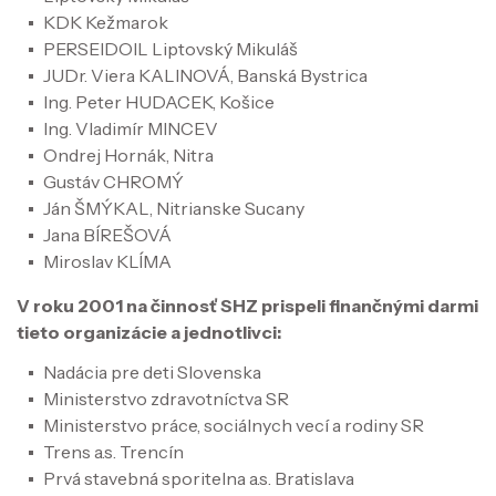
KDK Kežmarok
PERSEIDOIL Liptovský Mikuláš
JUDr. Viera KALINOVÁ, Banská Bystrica
Ing. Peter HUDACEK, Košice
Ing. Vladimír MINCEV
Ondrej Hornák, Nitra
Gustáv CHROMÝ
Ján ŠMÝKAL, Nitrianske Sucany
Jana BÍREŠOVÁ
Miroslav KLÍMA
V roku 2001 na činnosť SHZ prispeli finančnými darmi
tieto organizácie a jednotlivci:
Nadácia pre deti Slovenska
Ministerstvo zdravotníctva SR
Ministerstvo práce, sociálnych vecí a rodiny SR
Trens a.s. Trencín
Prvá stavebná sporitelna a.s. Bratislava