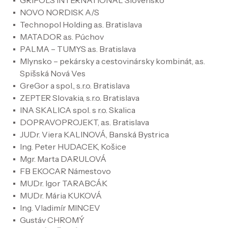
GRIFOLS INTERNATIONAL Slovensko
NOVO NORDISK A/S
Technopol Holding a.s. Bratislava
MATADOR a.s. Púchov
PALMA – TUMYS a.s. Bratislava
Mlynsko – pekársky a cestovinársky kombinát, a.s.
Spišská Nová Ves
GreGor a spol., s.r.o. Bratislava
ZEPTER Slovakia, s.r.o. Bratislava
INA SKALICA spol. s r.o. Skalica
DOPRAVOPROJEKT, a.s. Bratislava
JUDr. Viera KALINOVÁ, Banská Bystrica
Ing. Peter HUDACEK, Košice
Mgr. Marta DARULOVÁ
FB EKOCAR Námestovo
MUDr. Igor TARABCÁK
MUDr. Mária KUKOVÁ
Ing. Vladimír MINCEV
Gustáv CHROMÝ