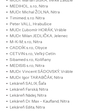
MUDr. Marián ŠIŠKA, Veľké Zálužie
MEDIHOL, s.r.o., Nitra
MUDr. Michal ŽOLNA, Nitra
Timimed, s.r.o. Nitra
Peter VALL, Hrabušice
MUDr. Ľubomír HORÁK, Vráble
MUDr. Milan JEDLIČKA, Jelenec
M-K-M, s.r.o., Nitra
CADDÍK s.r.o., Obyce
CETVIN s.r.o., Veľký Cetín
Sibamed s.r.o., Kolíňany
MEDISIS s.r.o., Nitra
MUDr. Vincent SÁDOVSKÝ, Vráble
MUDr. Igor TARABČÁK, Nitra
Lekáreň SALIX, Šaľa
Lekáreň Farská, Nitra
Lekáreň Nádej, Nitra
Lekáreň Dr. Max – Kaufland, Nitra
Lekáreň Edita, Nitra