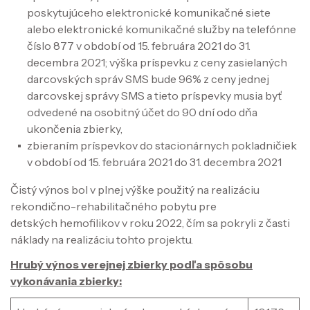
poskytujúceho elektronické komunikačné siete
alebo elektronické komunikačné služby na telefónne
číslo 877 v období od 15. februára 2021 do 31.
decembra 2021; výška príspevku z ceny zasielaných
darcovských správ SMS bude 96% z ceny jednej
darcovskej správy SMS a tieto príspevky musia byť
odvedené na osobitný účet do 90 dní odo dňa
ukončenia zbierky,
zbieraním príspevkov do stacionárnych pokladničiek
v období od 15. februára 2021 do 31. decembra 2021
Čistý výnos bol v plnej výške použitý na realizáciu
rekondično-rehabilitačného pobytu pre
detských hemofilikov v roku 2022, čím sa pokryli z časti
náklady na realizáciu tohto projektu.
Hrubý výnos verejnej zbierky podľa spôsobu
vykonávania zbierky: