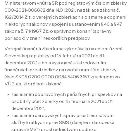
Ministerstvom vnútra SR pod registrovým číslom zbierky
000-2021-006832 dňa 14.01.2021, na základe zákona č.
162/2014 Z.z. o verejných zbierkach a o zmene a doplnení
niektorých zákonov v spojení s ustanovením § 46 a § 47
zákona č. 71/1967 Zb. o správnom konaní (správny
poriadok) v znení neskorších predpisov.
Verejná finančná zbierka sa vykonávala na celom území
Slovenskej republiky od 15. februára 2021 do 31.
decembra 2021 a bola vykonaná sústreďovaním
finančných prostriedkov na osobitnom účte zbierky
číslo SK05 0200 0000 0034 5406 3157 zriadenom vo
VÚB, a.s., ktoré boli získané:
zasielaním dobrovoľných peňažných príspevkov na
osobitný účet zbierky od 15. februára 2021 do 31.
decembra 2021,
zasielaním darcovských správ prostredníctvom
služby krátkych správ SMS (ďalej len „darcovská
správa SMS“) prostredníctvom podniku