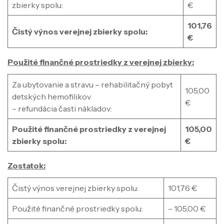
zbierky spolu:
€
101,76
Čistý výnos verejnej zbierky spolu:
€
Použité finančné prostriedky z verejnej zbierky:
Za ubytovanie a stravu – rehabilitačný pobyt
105,00
detských hemofilikov
€
– refundácia časti nákladov:
Použité finančné prostriedky z verejnej
105,00
zbierky spolu:
€
Zostatok:
Čistý výnos verejnej zbierky spolu:
101,76 €
Použité finančné prostriedky spolu:
– 105,00 €