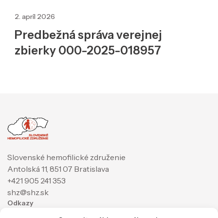
2. apríl 2026
Predbežná správa verejnej
zbierky 000-2025-018957
Slovenské hemofilické združenie
Antolská 11, 851 07 Bratislava
+421 905 241 353
shz@shz.sk
Odkazy