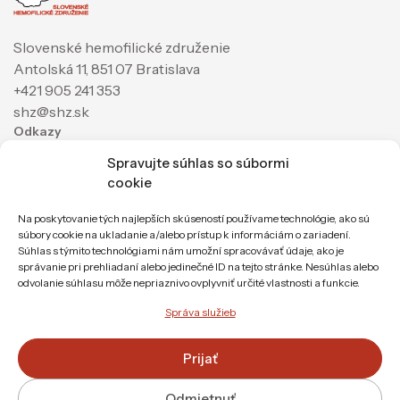
Slovenské hemofilické združenie
Antolská 11, 851 07 Bratislava
+421 905 241 353
shz@shz.sk
Odkazy
Spravujte súhlas so súbormi
Ochrana osobných údajov
cookie
Mapa stránky
Partneri
Na poskytovanie tých najlepších skúseností používame technológie, ako sú
súbory cookie na ukladanie a/alebo prístup k informáciám o zariadení.
Súhlas s týmito technológiami nám umožní spracovávať údaje, ako je
správanie pri prehliadaní alebo jedinečné ID na tejto stránke. Nesúhlas alebo
odvolanie súhlasu môže nepriaznivo ovplyvniť určité vlastnosti a funkcie.
Správa služieb
Prijať
Odmietnuť